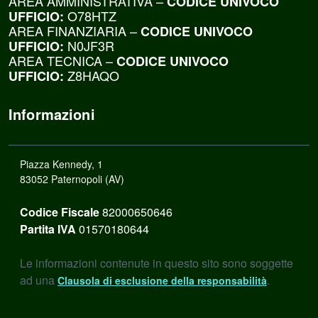
AREA AMMINISTRATIVA –
CODICE UNIVOCO
O78HTZ
UFFICIO:
AREA FINANZIARIA –
CODICE UNIVOCO
N0JF3R
UFFICIO:
AREA TECNICA –
CODICE UNIVOCO
Z8HAQO
UFFICIO:
Informazioni
Piazza Kennedy, 1
83052 Paternopoli (AV)
Codice Fiscale
82000650646
Partita IVA
01570180644
Le informazioni contenute in questo sito sono soggette
ad una
.
Clausola di esclusione della responsabilità