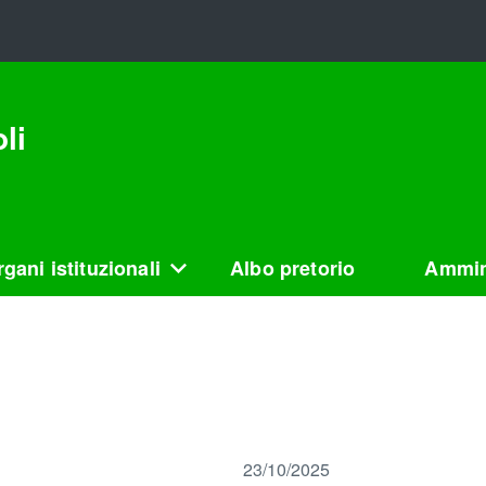
li
gani istituzionali
Albo pretorio
Ammin
23/10/2025