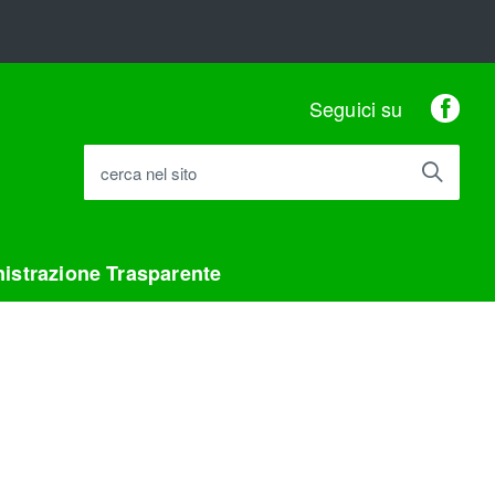
Fac
Seguici su
cerca nel sito
istrazione Trasparente