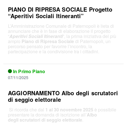
PIANO DI RIPRESA SOCIALE Progetto
“Aperitivi Sociali Itineranti”
L’Amministrazione Comunale di Paternopoli è lieta di
annunciare che è in fase di elaborazione il progetto
“
Aperitivi Sociali Itineranti
”, la prima iniziativa del più
ampio
Piano di Ripresa Sociale
di Paternopoli, un
percorso pensato per favorire l’incontro, la
partecipazione e la condivisione tra i cittadini.
In Primo Piano
07/11/2025
AGGIORNAMENTO Albo degli scrutatori
di seggio elettorale
Si ricorda che dal
1 al 30 novembre 2025
è possibile
presentare la domanda di iscrizione all’
Albo
degli scrutatori di seggio elettorale
.