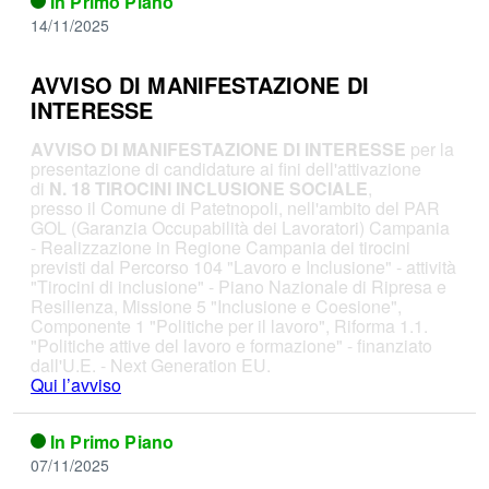
In Primo Piano
14/11/2025
AVVISO DI MANIFESTAZIONE DI
INTERESSE
AVVISO DI MANIFESTAZIONE DI INTERESSE
per la
presentazione di candidature ai fini dell'attivazione
di
N. 18 TIROCINI INCLUSIONE SOCIALE
,
presso il Comune di Patetnopoli, nell'ambito del PAR
GOL (Garanzia Occupabilità dei Lavoratori) Campania
- Realizzazione in Regione Campania dei tirocini
previsti dal Percorso 104 "Lavoro e Inclusione" - attività
"Tirocini di inclusione" - Piano Nazionale di Ripresa e
Resilienza, Missione 5 "Inclusione e Coesione",
Componente 1 "Politiche per il lavoro", Riforma 1.1.
"Politiche attive del lavoro e formazione" - finanziato
dall'U.E. - Next Generation EU.
Qui l’avviso
In Primo Piano
07/11/2025